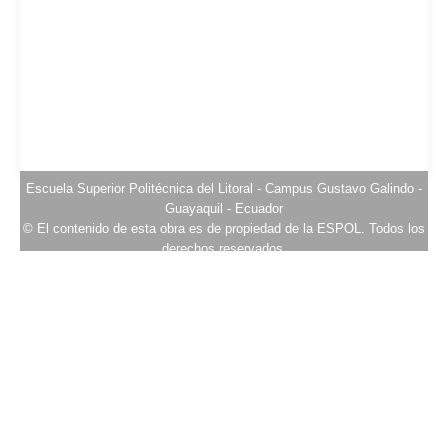
Escuela Superior Politécnica del Litoral - Campus Gustavo Galindo -
Guayaquil - Ecuador
© El contenido de esta obra es de propiedad de la ESPOL. Todos los
derechos reservados.
Prohibida su reproducción total o parcial, comunicación pública o
distribución sin autorización previa del titular de los derechos